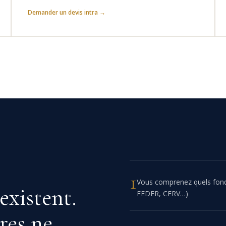
Demander un devis intra →
1
Vous comprenez quels fonds
existent.
FEDER, CERV…)
res ne