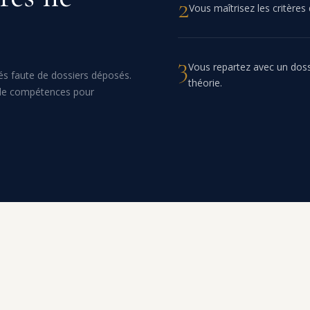
2
Vous maîtrisez les critères 
3
Vous repartez avec un doss
s faute de dossiers déposés.
théorie.
 de compétences pour