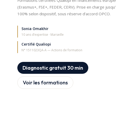
Formations certifiées Qualiopi en financements europ
(Erasmus+, FSE+, FEDER, CERV). Prise en charge jusqu
100% selon dispositif, sous réserve d’accord OPCO.
Sonia Omakhir
10 ans d’expertise · Marseille
Certifié Qualiopi
N° 1511023QA-A — Actions de formation
Diagnostic gratuit 30 min
Voir les formations