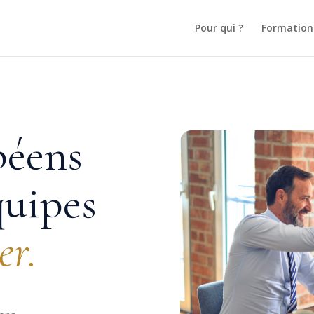
Pour qui ?
Formation
péens
quipes
er.