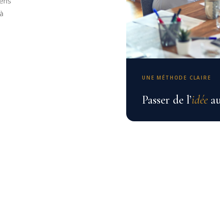
éens
’à
UNE MÉTHODE CLAIRE
Passer de l’
idée
a