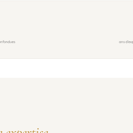
confondues
ans d'ex
e expertise.