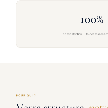
100
%
de satisfaction — toutes sessions 
POUR QUI ?
Votre structure,
notr