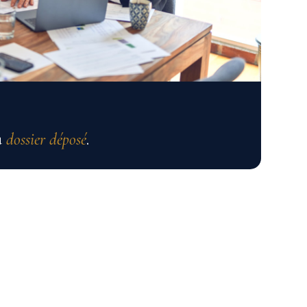
u
dossier déposé
.